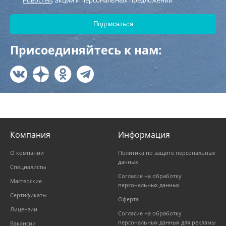
новостей
, акций и персональных предложений
Присоединяйтесь к нам:
Компания
Информация
О компании
Политика по защите персональных
данных
Специалисты
Согласие на обработку
Мастерские
персональных данных
Сертификаты
Оферта
Лицензии
Согласие на обработку
персональных данных для рекламы
Вакансии