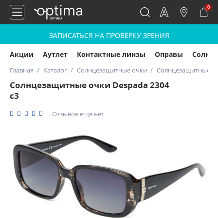
0
ЗАПИСАТЬСЯ НА ПРОВЕРКУ ЗРЕНИЯ
Акции
Аутлет
Контактные линзы
Оправы
Солнц
Главная
Каталог
Солнцезащитные очки
Солнцезащитные оч
Солнцезащитные очки Despada 2304
с3
Отзывов еще нет