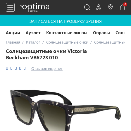
0
ЗАПИСАТЬСЯ НА ПРОВЕРКУ ЗРЕНИЯ
Акции
Аутлет
Контактные линзы
Оправы
Солнц
Главная
Каталог
Солнцезащитные очки
Солнцезащитные очк
Солнцезащитные очки Victoria
Beckham VB672S 010
Отзывов еще нет