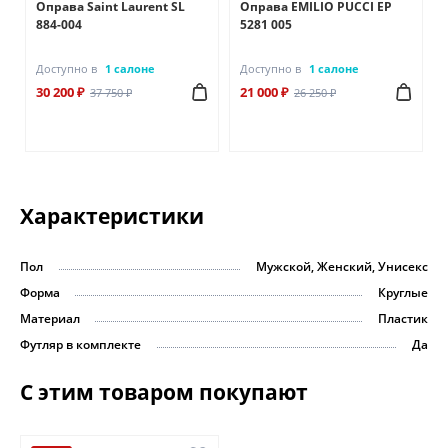
A
Оправа Saint Laurent SL
Оправа EMILIO PUCCI EP
884-004
5281 005
Доступно в
1 салоне
Доступно в
1 салоне
30 200 ₽
21 000 ₽
37 750 ₽
26 250 ₽
Характеристики
Пол
Мужской, Женский, Унисекс
Форма
Круглые
Материал
Пластик
Футляр в комплекте
Да
С этим товаром покупают