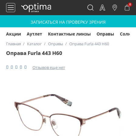
0
ЗАПИСАТЬСЯ НА ПРОВЕРКУ ЗРЕНИЯ
Акции
Аутлет
Контактные линзы
Оправы
Солнц
Главная
Каталог
Оправы
Оправа Furla 443 Н60
Оправа Furla 443 Н60
Отзывов еще нет