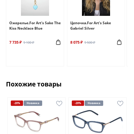
e
Ожерелье.For Art's Sake The
Цепочка.For Art's Sake
Бр
Kiss Necklace Blue
Gabriel Silver
Br
7 735 ₽
8 075 ₽
6 
9 100 ₽
9 500 ₽
Похожие товары
-20%
Новинка
-20%
Новинка