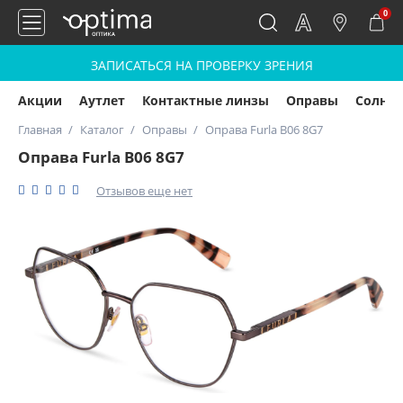
0
ЗАПИСАТЬСЯ НА ПРОВЕРКУ ЗРЕНИЯ
Акции
Аутлет
Контактные линзы
Оправы
Солнц
Главная
Каталог
Оправы
Оправа Furla B06 8G7
Оправа Furla B06 8G7
Отзывов еще нет