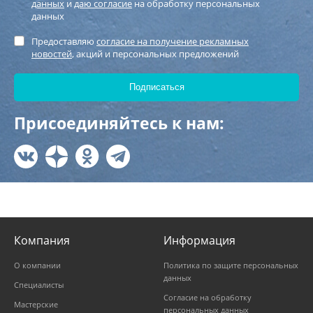
данных
и
даю согласие
на обработку персональных
данных
Предоставляю
согласие на получение рекламных
новостей
, акций и персональных предложений
Присоединяйтесь к нам:
Компания
Информация
О компании
Политика по защите персональных
данных
Специалисты
Согласие на обработку
Мастерские
персональных данных