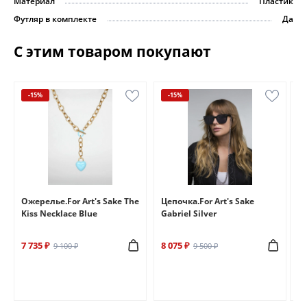
Материал
Пластик
Футляр в комплекте
Да
С этим товаром покупают
-15%
-15%
e
Ожерелье.For Art's Sake The
Цепочка.For Art's Sake
Бр
Kiss Necklace Blue
Gabriel Silver
Br
7 735 ₽
8 075 ₽
6 
9 100 ₽
9 500 ₽