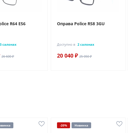
lice R64 E56
Оправа Police R58 3GU
3 салонах
Доступно в
2 салонах
20 040 ₽
26 600 ₽
25 050 ₽
овинка
-20%
Новинка