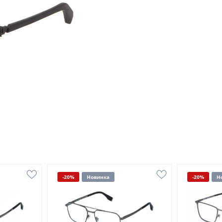
-20%
Новинка
-20%
Н