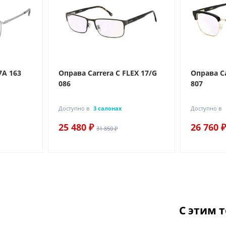
7A 163
Оправа Carrera C FLEX 17/G
Оправа Ca
086
807
Доступно в
3 салонах
Доступно в
25 480 ₽
26 760 ₽
31 850 ₽
С этим 