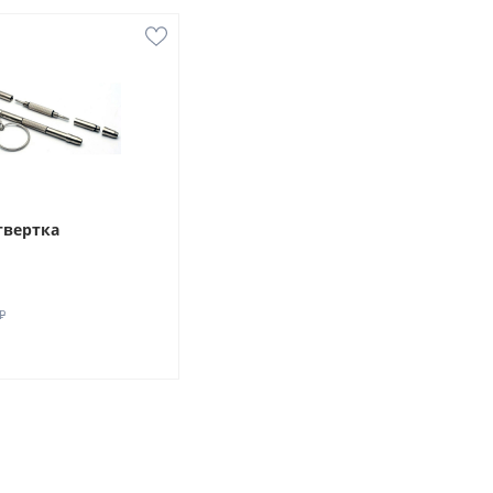
твертка
₽