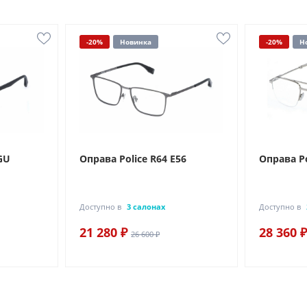
-20%
Новинка
-20%
Н
GU
Оправа Police R64 E56
Оправа Po
Доступно в
3 салонах
Доступно в
21 280 ₽
28 360 ₽
26 600 ₽