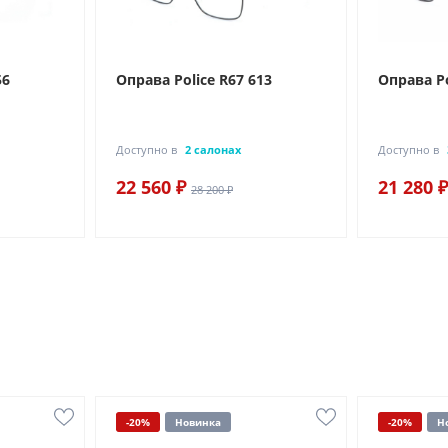
56
Оправа Police R67 613
Оправа Po
Доступно в
2 салонах
Доступно в
22 560 ₽
21 280 ₽
28 200 ₽
-20%
Новинка
-20%
Н