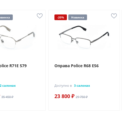
овинка
-20%
Новинка
lice R71E 579
Оправа Police R68 E56
2 салонах
Доступно в
3 салонах
23 800 ₽
35 450 ₽
29 750 ₽