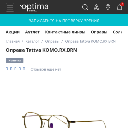
0
ЗАПИСАТЬСЯ НА ПРОВЕРКУ ЗРЕНИЯ
Акции
Аутлет
Контактные линзы
Оправы
Солнц
Главная
Каталог
Оправы
Оправа Tattva KOMO.RX.BRN
Оправа Tattva KOMO.RX.BRN
Новинка
Отзывов еще нет