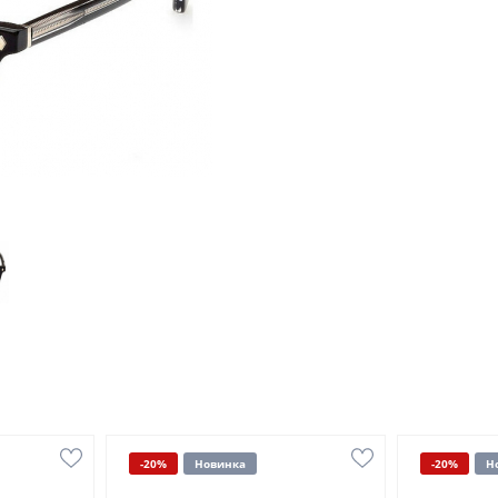
-20%
Новинка
-20%
Н