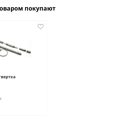
товаром покупают
твертка
₽