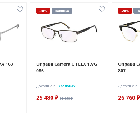
-20%
Новинка
-20%
Н
7A 163
Оправа Carrera C FLEX 17/G
Оправа Ca
086
807
Доступно в
3 салонах
Доступно в
25 480 ₽
26 760 ₽
31 850 ₽