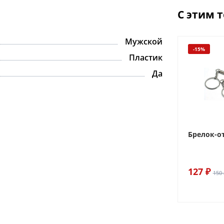
С этим 
Мужской
-15%
Пластик
Да
Брелок-о
127 ₽
150 