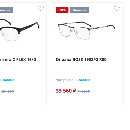
овинка
-20%
Новинка
rrera C FLEX 16/G
Оправа BOSS 1902/G R80
1 салоне
Доступно в
1 салоне
33 560 ₽
33 450 ₽
41 950 ₽