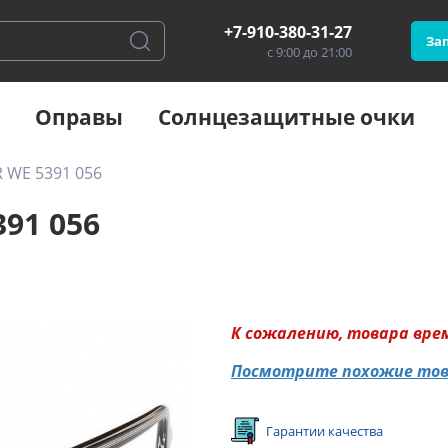
+7-910-380-31-27
Зап
с 9:00 до 21:00
Оправы
Солнцезащитные очки
 WE 5391 056
91 056
К сожалению, товара вре
Посмотрите похожие то
Гарантии качества