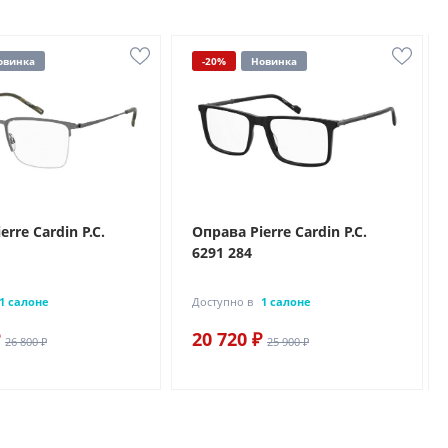
овинка
-20%
Новинка
rre Cardin P.C.
Оправа Pierre Cardin P.C.
6291 284
1 салоне
Доступно в
1 салоне
20 720 ₽
26 800 ₽
25 900 ₽