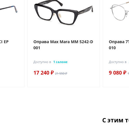
I EP
Оправа Max Mara MM 5242-D
Оправа 7
001
010
Доступно в
1 салоне
Доступно в
17 240 ₽
9 080 ₽
21 550 ₽
С этим 