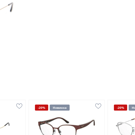
-20%
Новинка
-20%
Н