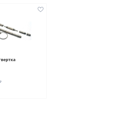
твертка
₽