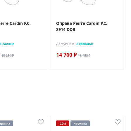
rre Cardin P.C.
Оправа Pierre Cardin P.C.
8914 DDB
1 салоне
Доступно в
2 салонах
14 760 ₽
19 250 ₽
18 450 ₽
овинка
-20%
Новинка