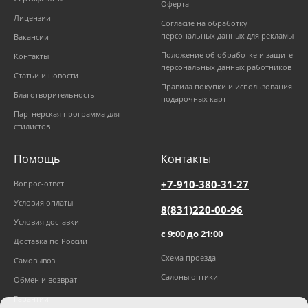
Оферта
Лицензии
Согласие на обработку
персональных данных для рекламы
Вакансии
Положение об обработке и защите
Контакты
персональных данных работников
Статьи и новости
Правила покупки и использования
Благотворительность
подарочных карт
Партнерская программа для
стилистов
Помощь
Контакты
+7-910-380-31-27
Вопрос-ответ
Условия оплаты
8(831)220-00-96
Условия доставки
с 9:00 до 21:00
Доставка по России
Схема проезда
Самовывоз
Салоны оптики
Обмен и возврат
Гарантии