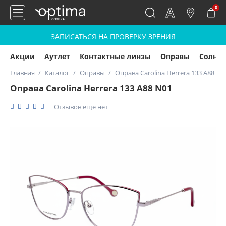
0
ЗАПИСАТЬСЯ НА ПРОВЕРКУ ЗРЕНИЯ
Акции
Аутлет
Контактные линзы
Оправы
Солнц
Главная
Каталог
Оправы
Оправа Carolina Herrera 133 А88 N0
Оправа Carolina Herrera 133 А88 N01
Отзывов еще нет