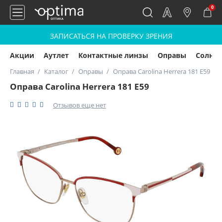
0
ЗАПИСАТЬСЯ НА ПРОВЕРКУ ЗРЕНИЯ
Акции
Аутлет
Контактные линзы
Оправы
Солнц
Главная
Каталог
Оправы
Оправа Carolina Herrera 181 E59
Оправа Carolina Herrera 181 E59
Отзывов еще нет