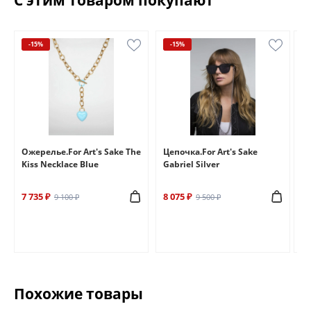
С этим товаром покупают
-15%
-15%
e
Ожерелье.For Art's Sake The
Цепочка.For Art's Sake
Бр
Kiss Necklace Blue
Gabriel Silver
Br
7 735 ₽
8 075 ₽
6 
9 100 ₽
9 500 ₽
Похожие товары