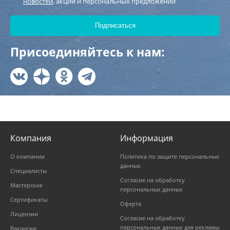
новостей
, акций и персональных предложений
Присоединяйтесь к нам:
Компания
Информация
О компании
Политика по защите персональных
данных
Специалисты
Согласие на обработку
Мастерские
персональных данных
Сертификаты
Оферта
Лицензии
Согласие на обработку
персональных данных для рекламы
Вакансии