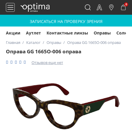
0
ЗАПИСАТЬСЯ НА ПРОВЕРКУ ЗРЕНИЯ
Акции
Аутлет
Контактные линзы
Оправы
Солнц
Главная
Каталог
Оправы
Оправа GG 1665O-006 оправа
Оправа GG 1665O-006 оправа
Отзывов еще нет